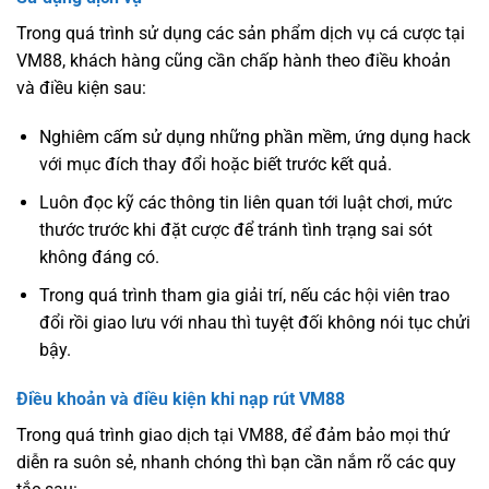
Trong quá trình sử dụng các sản phẩm dịch vụ cá cược tại
VM88, khách hàng cũng cần chấp hành theo điều khoản
và điều kiện sau:
Nghiêm cấm sử dụng những phần mềm, ứng dụng hack
với mục đích thay đổi hoặc biết trước kết quả.
Luôn đọc kỹ các thông tin liên quan tới luật chơi, mức
thước trước khi đặt cược để tránh tình trạng sai sót
không đáng có.
Trong quá trình tham gia giải trí, nếu các hội viên trao
đổi rồi giao lưu với nhau thì tuyệt đối không nói tục chửi
bậy.
Điều khoản và điều kiện khi nạp rút VM88
Trong quá trình giao dịch tại VM88, để đảm bảo mọi thứ
diễn ra suôn sẻ, nhanh chóng thì bạn cần nắm rõ các quy