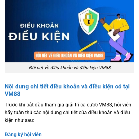
Đôi nét về điều khoản và điều kiện VM88
Nội dung chi tiết điều khoản và điều kiện có tại
VM88
Trước khi bắt đầu tham gia giải trí cá cược VM88, hội viên
hãy tuân thủ các nội dung chi tiết của điều khoản và điều
kiện như sau:
Đăng ký hội viên