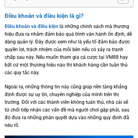
Điều khoản và điều kiện là gì?
Điều khoản và điều kiện
là những chính sách mà thương
hiệu đưa ra nhằm đảm bảo quá trình vận hành ổn định, dễ
dàng quản lý. Đây được xem như là yếu tố đảm bảo được
quyền lợi, trách nhiệm của mỗi bên nếu có xảy ra tranh
chấp sau này. Nếu muốn tham gia cá cược tại VM88 hay
bất cứ một thương hiệu nào thì khách hàng cần tuân thủ
các quy tắc này.
Ngoài ra, những thông tin này cũng giúp nền tảng khẳng
định được sự uy tín, chuyên nghiệp của mình trên thị
trường. Đối với các thành viên không tuân thủ, nhà cái sẽ
từ chối tiếp nhận các vấn đề mà người chơi gặp phải, sau
đó đưa ra những phán quyết dựa vào những quy định đã
nêu rõ.