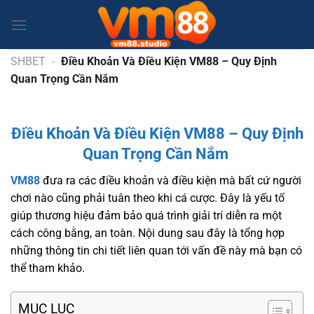
Chuyển
đến
nội
dung
SHBET
-
Điều Khoản Và Điều Kiện VM88 – Quy Định
Quan Trọng Cần Nắm
Điều Khoản Và Điều Kiện VM88 – Quy Định
Quan Trọng Cần Nắm
VM88
đưa ra các điều khoản và điều kiện mà bất cứ người
chơi nào cũng phải tuân theo khi cá cược. Đây là yếu tố
giúp thương hiệu đảm bảo quá trình giải trí diễn ra một
cách công bằng, an toàn. Nội dung sau đây là tổng hợp
những thông tin chi tiết liên quan tới vấn đề này mà bạn có
thể tham khảo.
MỤC LỤC