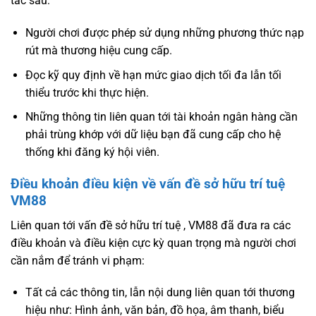
tắc sau:
Người chơi được phép sử dụng những phương thức nạp
rút mà thương hiệu cung cấp.
Đọc kỹ quy định về hạn mức giao dịch tối đa lẫn tối
thiểu trước khi thực hiện.
Những thông tin liên quan tới tài khoản ngân hàng cần
phải trùng khớp với dữ liệu bạn đã cung cấp cho hệ
thống khi đăng ký hội viên.
Điều khoản điều kiện về vấn đề sở hữu trí tuệ
VM88
Liên quan tới vấn đề sở hữu trí tuệ , VM88 đã đưa ra các
điều khoản và điều kiện cực kỳ quan trọng mà người chơi
cần nắm để tránh vi phạm:
Tất cả các thông tin, lẫn nội dung liên quan tới thương
hiệu như: Hình ảnh, văn bản, đồ họa, âm thanh, biểu