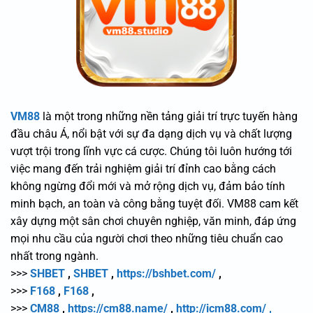
VM88
là một trong những nền tảng giải trí trực tuyến hàng
đầu châu Á, nổi bật với sự đa dạng dịch vụ và chất lượng
vượt trội trong lĩnh vực cá cược. Chúng tôi luôn hướng tới
việc mang đến trải nghiệm giải trí đỉnh cao bằng cách
không ngừng đổi mới và mở rộng dịch vụ, đảm bảo tính
minh bạch, an toàn và công bằng tuyệt đối. VM88 cam kết
xây dựng một sân chơi chuyên nghiệp, văn minh, đáp ứng
mọi nhu cầu của người chơi theo những tiêu chuẩn cao
nhất trong ngành.
>>>
SHBET
,
SHBET
,
https://bshbet.com/
,
>>>
F168
,
F168
,
>>>
CM88
,
https://cm88.name/
,
http://icm88.com/
,