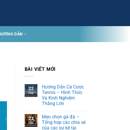
HƯỚNG DẪN
BÀI VIẾT MỚI
Hướng Dẫn Cá Cược
22
Tennis – Hình Thức
Th2
Và Kinh Nghiệm
Thắng Lớn
Mẹo chọn gà đá –
21
Tổng hợp các chia sẻ
Th2
của các sư kê tại