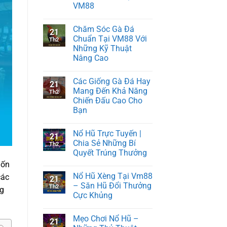
VM88
Chăm Sóc Gà Đá
21
Chuẩn Tại VM88 Với
Th2
Những Kỹ Thuật
Nâng Cao
Các Giống Gà Đá Hay
21
Mang Đến Khả Năng
Th2
Chiến Đấu Cao Cho
Bạn
Nổ Hũ Trực Tuyến |
21
Chia Sẻ Những Bí
Th2
Quyết Trúng Thưởng
uốn
Nổ Hũ Xèng Tại Vm88
các
21
– Săn Hũ Đổi Thưởng
Th2
ng
Cực Khủng
Mẹo Chơi Nổ Hũ –
21