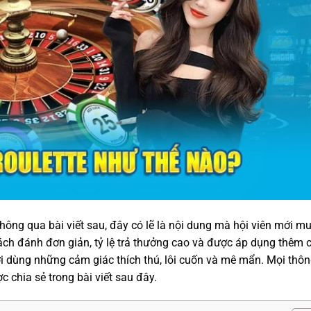
thông qua bài viết sau, đây có lẽ là nội dung mà hội viên mới m
ách đánh đơn giản, tỷ lệ trả thưởng cao và được áp dụng thêm 
 dùng những cảm giác thích thú, lôi cuốn và mê mẩn. Mọi thô
c chia sẻ trong bài viết sau đây.