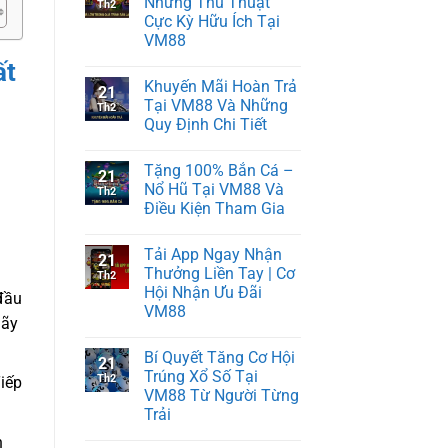
Những Thủ Thuật
Th2
Cực Kỳ Hữu Ích Tại
VM88
ất
Khuyến Mãi Hoàn Trả
21
Tại VM88 Và Những
Th2
g
Quy Định Chi Tiết
Tặng 100% Bắn Cá –
21
Nổ Hũ Tại VM88 Và
Th2
Điều Kiện Tham Gia
Tải App Ngay Nhận
21
Thưởng Liền Tay | Cơ
Th2
Hội Nhận Ưu Đãi
 đầu
VM88
hãy
Bí Quyết Tăng Cơ Hội
21
Trúng Xổ Số Tại
Th2
iếp
VM88 Từ Người Từng
Trải
h