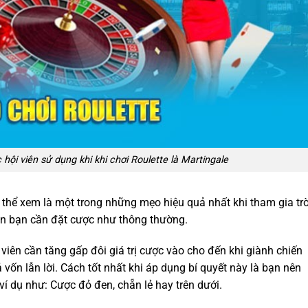
ội viên sử dụng khi khi chơi Roulette là Martingale
ó thể xem là một trong những mẹo hiệu quả nhất khi tham gia tr
tiên bạn cần đặt cược như thông thường.
viên cần tăng gấp đôi giá trị cược vào cho đến khi giành chiến
 vốn lẫn lời. Cách tốt nhất khi áp dụng bí quyết này là bạn nên
 ví dụ như: Cược đỏ đen, chẵn lẻ hay trên dưới.