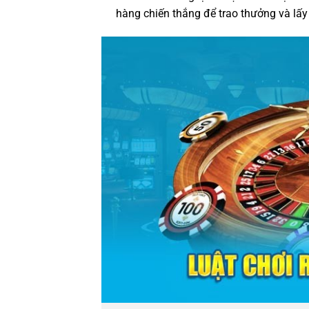
hàng chiến thắng để trao thưởng và lấy 